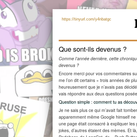
https://tinyurl.com/y4nbatgc
Que sont-ils devenus ?
Comme l’année dernière, cette chronique
devenus ?
Encore merci pour vos commentaires s
me l’on dit certains « trois années de pl
heureusement que je n’avais pas décidé 
vais répondre aux deux questions posée
Question simple : comment tu as décou
Je ne sais plus ce qui m’avait fait tombe
apparemment même Google himself ne s
une page était consacré à expliquer les ga
jokes, d’autres étaient des mèmes. Et l