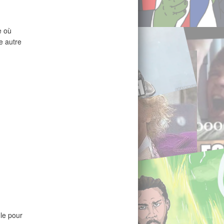
e où
e autre
gle pour