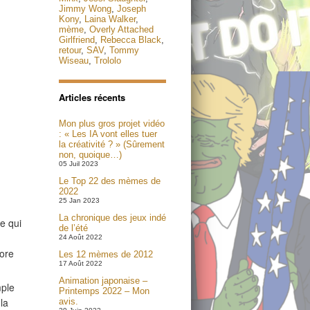
Jimmy Wong
,
Joseph
Kony
,
Laina Walker
,
mème
,
Overly Attached
Girlfriend
,
Rebecca Black
,
retour
,
SAV
,
Tommy
Wiseau
,
Trololo
Articles récents
Mon plus gros projet vidéo
: « Les IA vont elles tuer
la créativité ? » (Sûrement
non, quoique…)
05 Juil 2023
Le Top 22 des mèmes de
2022
25 Jan 2023
La chronique des jeux indé
e qui
de l’été
24 Août 2022
core
Les 12 mèmes de 2012
17 Août 2022
Animation japonaise –
mple
Printemps 2022 – Mon
la
avis.