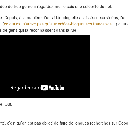
 vidéo de trop genre « regardez-moi je suis une célébrité du net. »
te. Depuis, à la manière d’un vidéo-blog elle a laissée deux vidéos, l’un
t (
ce qui est n’arrive pas qu’aux vidéos-blogueuses françaises…
) et un
res de gens qui la reconnaissent dans la rue :
e. Ouf.
rité, c’est qu’on est pas obligé de faire de longues recherches sur Goo