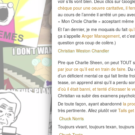
voir s’ils vont bien. Deux clics sur Goog
chèque pour une oeuvre caritative
,
il fe
au cours de l’année il arrêté un peu avec
« Mon Oncle Charlie » acceptant même 
Et l’an dernier, je me moquais du fait
qu’
ça s’appelle
Anger Management
, et c’e
question gros coup de colère.)
Christian Weston Chandler
Pire que Charlie Sheen, on peut TOUT sa
par jour ce qu’il est en train de faire.
Du c
d’un déficient mental ce qui fait limite 
tease, on apprend ainsi qu’il a perdu son
d’où il était banni, et tenté d’écraser le
Christian va subir des examens psychol
De toute façon, ayant abandonné
la pr
très pertinente. Allez plutôt voir
Tails get
Chuck Norris
Toujours vivant, toujours texan, toujours
Chuck Testa