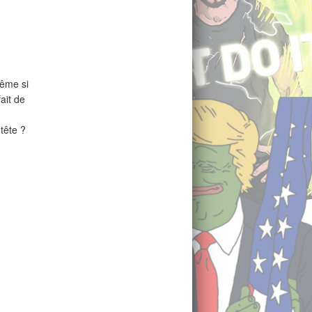
ême si
ait de
tête ?