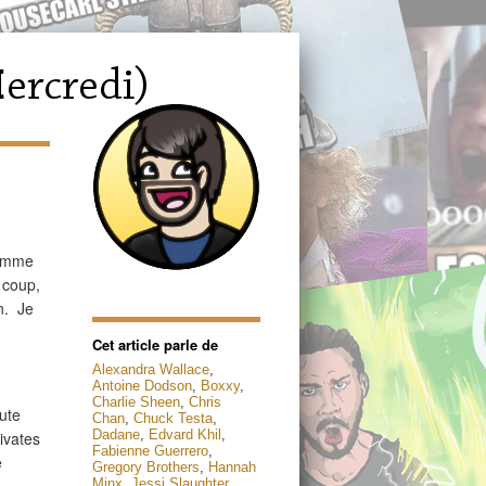
comme
 coup,
n. Je
Cet article parle de
Alexandra Wallace
,
Antoine Dodson
,
Boxxy
,
Charlie Sheen
,
Chris
ute
Chan
,
Chuck Testa
,
Dadane
,
Edvard Khil
,
rivates
Fabienne Guerrero
,
e
Gregory Brothers
,
Hannah
Minx
,
Jessi Slaughter
,