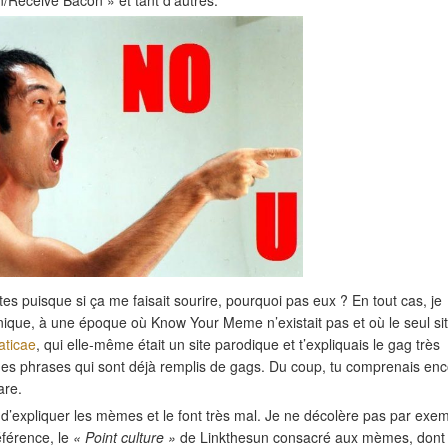
/Receive Bacon » et tant d’autres.
ites puisque si ça me faisait sourire, pourquoi pas eux ? En tout cas, je
nique, à une époque où Know Your Meme n’existait pas et où le seul sit
aticae
, qui elle-même était un site parodique et t’expliquais le gag très
des phrases qui sont déjà remplis de gags. Du coup, tu comprenais en
are.
t d’expliquer les mèmes et le font très mal. Je ne décolère pas par exe
éférence, le
« Point culture »
de Linkthesun consacré aux mèmes, dont 