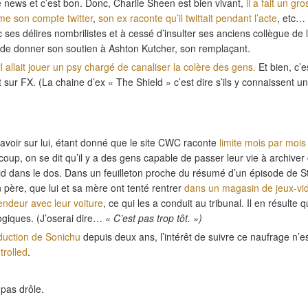
le news et c’est bon. Donc, Charlie Sheen est bien vivant,
il a fait un gro
rme son compte twitter
,
son ex raconte qu’il twittait pendant l’acte
, etc… 
 ses délires nombrilistes et à cessé d’insulter ses anciens collègue de l
de donner son soutien à Ashton Kutcher, son remplaçant.
il allait jouer un psy chargé de canaliser la colère des gens.
Et bien, c’es
st sur FX. (La chaine d’ex « The Shield » c’est dire s’ils y connaissent u
voir sur lui, étant donné que le site CWC raconte
limite mois par mois 
oup, on se dit qu’il y a des gens capable de passer leur vie à archiver 
froid dans le dos. Dans un feuilleton proche du résumé d’un épisode de St
 père, que lui et sa mère ont tenté rentrer
dans un magasin de jeux-vi
 vendeur avec leur voiture
, ce qui les a conduit au tribunal. Il en résulte 
ogiques. (J’oserai dire…
« C’est pas trop tôt. »)
oduction de Sonichu
depuis deux ans, l’intérêt de suivre ce naufrage n’es
 trolled
.
 pas drôle.