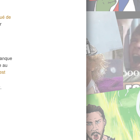
ué de
r
 manque
e au
est
.