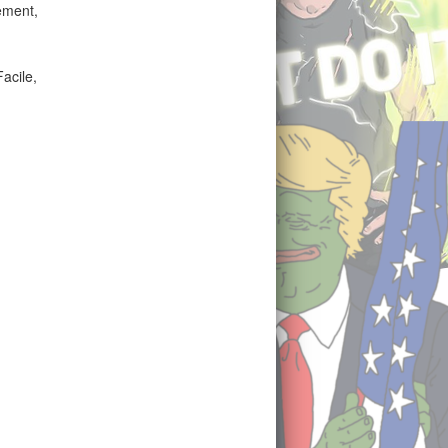
ement,
acile,