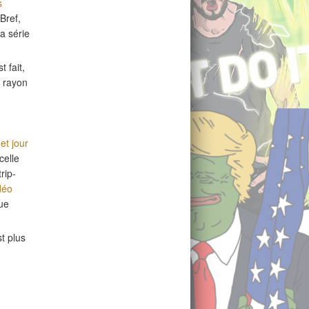
s
Bref,
a série
t fait,
n rayon
et jour
celle
rip-
déo
que
t plus