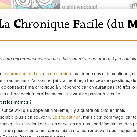
 sera entièrement consacrée à faire un retour en arrière. Que sont-ils
ur
la chronique de la semaine dernière
, ça donne envie de continuer, 
us » (au moins.) Par contre, j’ai vraiment reçu très peu de questions, du
de consacrer ma chronique à y répondre car on aurait pas été très loi
s sur Facebook (merci les mecs…) avant de passer à la suite.
vert les mèmes ?
r sur ce wiki qui s’appellait NoBlème, il y a quatre ou cinq en mais
emble plus s’en souvenir.
Le site est 404
, mais c’est dommage, car to
gs qu’ils utilisaient sur leurs serveurs de jeux : certains étaient des p
à, j’ai dû passer toute une après midi à me marrer devant des images d