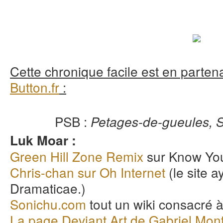
Cette chronique facile est en partena
Button.fr
:
PSB :
Petages-de-gueules, S
Luk Moar :
Green Hill Zone Remix
sur Know Yo
Chris-chan sur Oh Internet
(le site 
Dramaticae.)
Sonichu.com
tout un wiki consacré à 
La page Deviant Art de Gabriel Mon