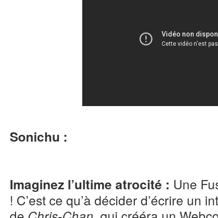
Sonichu :
Une Fus
Imaginez l’ultime atrocité :
! C’est ce qu’à décider d’écrire un 
de
, qui crééra un Webco
Chris-Chan