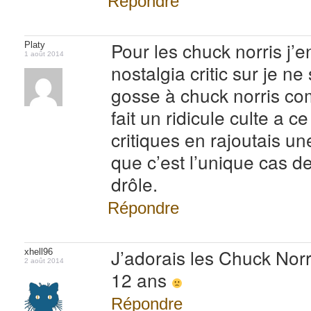
Répondre
Pour les chuck norris j’e
Platy
1 août 2014
nostalgia critic sur je n
gosse à chuck norris co
fait un ridicule culte a c
critiques en rajoutais un
que c’est l’unique cas d
drôle.
Répondre
J’adorais les Chuck Norr
xhell96
2 août 2014
12 ans
Répondre