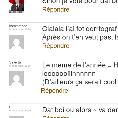
Sinon je vote pour dat bo
Répondre
Olalala l’ai fot dorrtograf
Incommode
8 décembre 2016
Après on t’en veut pas, l
Répondre
Le meme de l’année = 
Selectall
8 décembre 2016
looooooiiinnnnnn
(D’ailleurs ça serait coo
Répondre
Dat boi ou alors « va da
Cl
9 décembre 2016