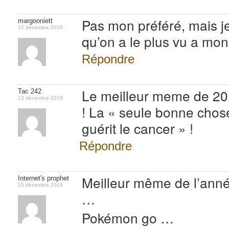
Pas mon préféré, mais je
margooniett
12 décembre 2016
qu’on a le plus vu a mon
Répondre
Le meilleur meme de 20
Tac 242
13 décembre 2016
! La « seule bonne chos
guérit le cancer » !
Répondre
Meilleur même de l’ann
Internet's prophet
15 décembre 2016
…
Pokémon go …