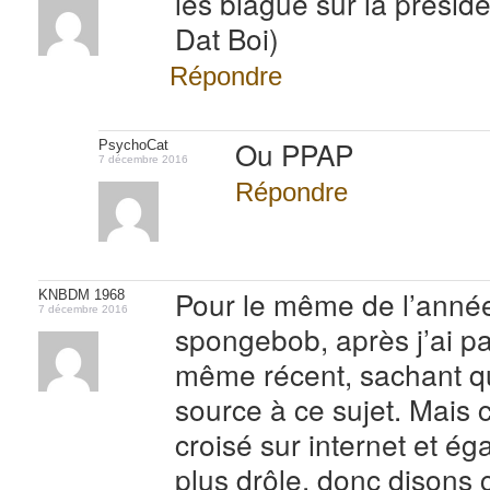
les blague sur la préside
Dat Boi)
Répondre
Ou PPAP
PsychoCat
7 décembre 2016
Répondre
Pour le même de l’année 
KNBDM 1968
7 décembre 2016
spongebob, après j’ai p
même récent, sachant qu
source à ce sujet. Mais c’
croisé sur internet et ég
plus drôle, donc disons c