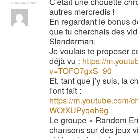
C’était une chouette ch
11 novembre 2015
autres mercredis !
En regardant le bonus de
que tu cherchais des vid
Slenderman.
Je voulais te proposer cet
déjà vu :
https://m.yout
v=TOFO7gxS_90
Et, tant que j’y suis, la
l’ont fait :
https://m.youtube.com/
WOtXUPyqeh6g
Le groupe « Random Enco
chansons sur des jeux v