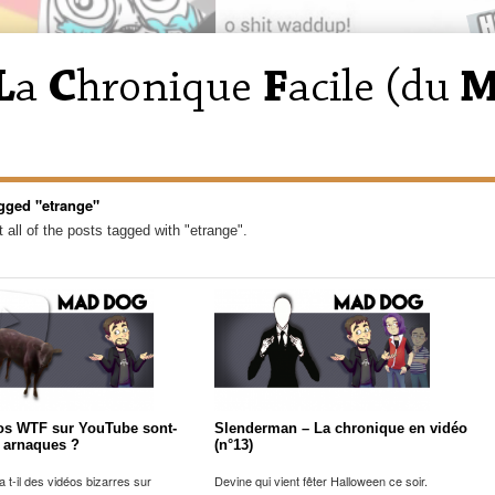
gged "etrange"
 all of the posts tagged with "etrange".
os WTF sur YouTube sont-
Slenderman – La chronique en vidéo
s arnaques ?
(n°13)
a t-il des vidéos bizarres sur
Devine qui vient fêter Halloween ce soir.