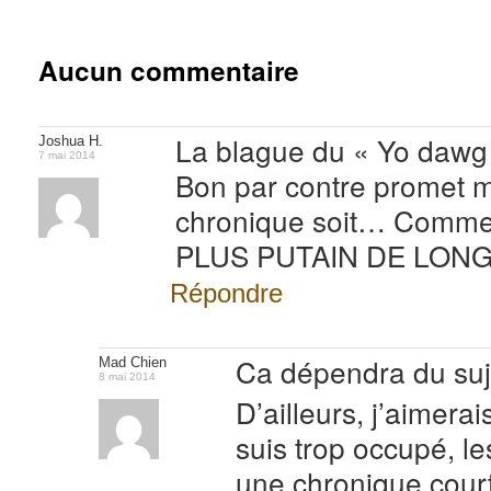
Aucun commentaire
La blague du « Yo dawg »
Joshua H.
7 mai 2014
Bon par contre promet m
chronique soit… Comm
PLUS PUTAIN DE LON
Répondre
Ca dépendra du suje
Mad Chien
8 mai 2014
D’ailleurs, j’aimera
suis trop occupé, le
une chronique court