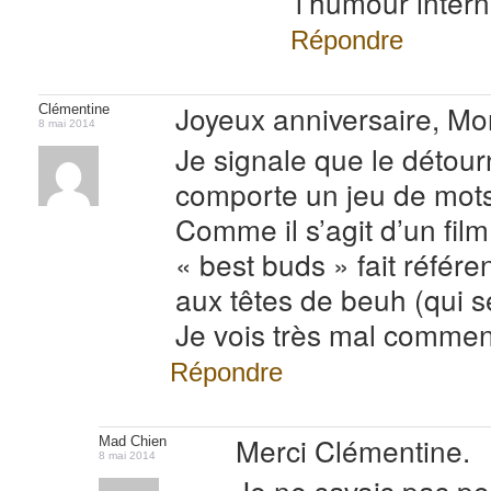
l’humour intern
Répondre
Joyeux anniversaire, Mon
Clémentine
8 mai 2014
Je signale que le détour
comporte un jeu de mots d
Comme il s’agit d’un film
« best buds » fait référ
aux têtes de beuh (qui s
Je vois très mal comment
Répondre
Merci Clémentine.
Mad Chien
8 mai 2014
Je ne savais pas po