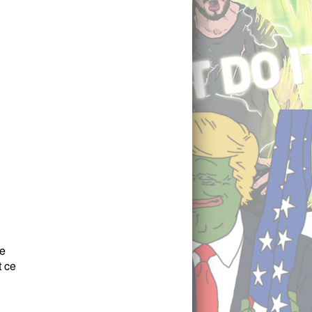
le
t ce