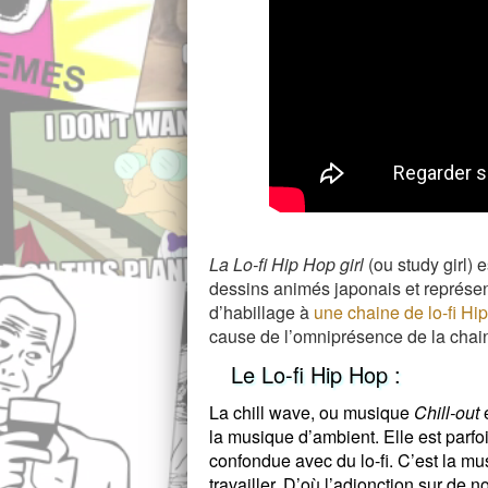
La Lo-fi Hip Hop girl
(ou study girl) 
dessins animés japonais et représen
d’habillage à
une chaine de lo-fi Hi
cause de l’omniprésence de la chai
Le Lo-fi Hip Hop :
La chill wave, ou musique
Chill-out
e
la musique d’ambient. Elle est parfois
confondue avec du lo-fi.
C’est la mus
travailler.
D’où l’adjonction sur de n