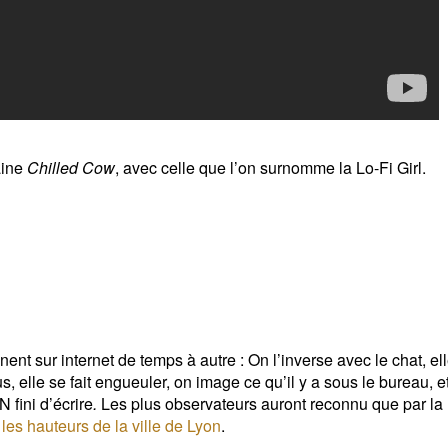
aine
Chilled Cow
, avec celle que l’on surnomme la Lo-Fi Girl.
ent sur internet de temps à autre : On l’inverse avec le chat, el
us, elle se fait engueuler, on image ce qu’il y a sous le bureau, e
N fini d’écrire
.
L
es plus observateurs auront reconnu que par la
 les hauteurs de la ville de Lyon
.