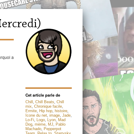
urquoi a
Cet article parle de
Chill
,
Chill Beats
,
Chill
mix
,
Chronique facile
,
Ermite
,
Hip hop
,
histoire
,
Icone du net
,
image
,
Jade
,
Lo-Fi
,
Logo
,
Lyon
,
Mad
Dog
,
mème
,
MJ
,
Pablo
Machado
,
Pepperpot
Team
,
Relax to
,
Starrysky
,