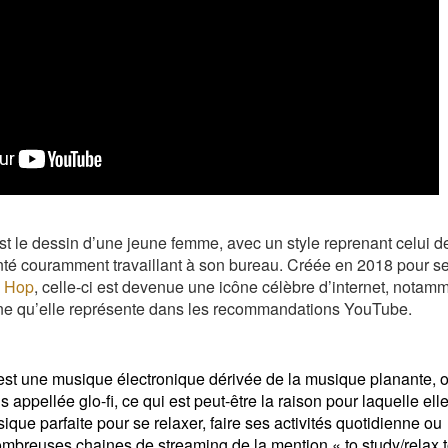
est le dessin d’une jeune femme, avec un style reprenant celui d
té couramment travaillant à son bureau. Créée en 2018 pour se
p Hop
, celle-ci est devenue une icône célèbre d’internet, notam
ne qu’elle représente dans les recommandations YouTube.
st une musique électronique dérivée de la musique planante, 
 appellée glo-fi, ce qui est peut-être la raison pour laquelle elle
ique parfaite pour se relaxer, faire ses activités quotidienne ou
ombreuses chaines de streaming de la mention « to study/relax t