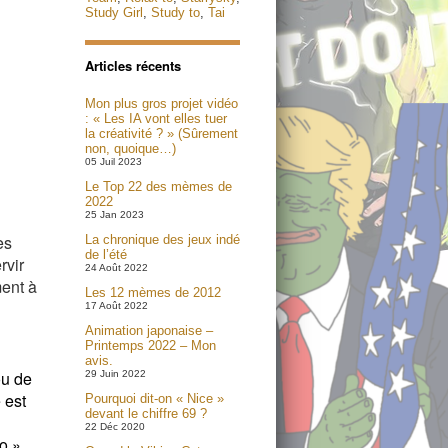
Study Girl
,
Study to
,
Tai
Articles récents
Mon plus gros projet vidéo
: « Les IA vont elles tuer
la créativité ? » (Sûrement
non, quoique…)
05 Juil 2023
Le Top 22 des mèmes de
2022
25 Jan 2023
es
La chronique des jeux indé
de l’été
rvir
24 Août 2022
ment à
Les 12 mèmes de 2012
17 Août 2022
Animation japonaise –
Printemps 2022 – Mon
avis.
ou de
29 Juin 2022
 est
Pourquoi dit-on « Nice »
devant le chiffre 69 ?
22 Déc 2020
o »