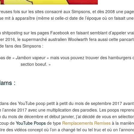
reuses fois sur les sites consacré aux Simpsons, et dès 2008 une page
e mit à apparaître (même si celle-ci date de l’époque où on faisait un
du shitposting sur les pages Facebook en faisant semblant d’appeler vr
ier 2016, le supermarché australien Woolwarth fera aussi cette pancart
e fans des Simpsons :
 pas de
« Jambon vapeur »
mais vous pouvez trouver des hamburgers d
section boeuf. »
Hams :
dans des YouTube poop petit à petit du mois de septembre 2017 avant
de l’année 2017 avec une multiplication des parodies. Les poops repren
in du mois de décembre et début janvier, j’ai décidé de vous en sélectio
aucoup de
YouTube Poops
de type
Remplacements Remixes
à la manièr
 dire des vidéos concept où l’on a changé tel ou tel truc et où on l’annon