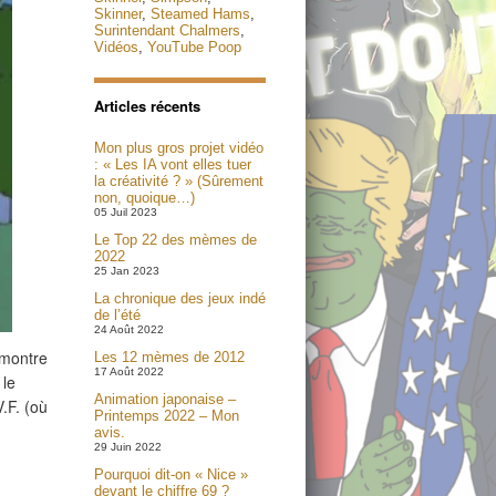
Skinner
,
Steamed Hams
,
Surintendant Chalmers
,
Vidéos
,
YouTube Poop
Articles récents
Mon plus gros projet vidéo
: « Les IA vont elles tuer
la créativité ? » (Sûrement
non, quoique…)
05 Juil 2023
Le Top 22 des mèmes de
2022
25 Jan 2023
La chronique des jeux indé
de l’été
24 Août 2022
 montre
Les 12 mèmes de 2012
17 Août 2022
 le
Animation japonaise –
.F. (où
Printemps 2022 – Mon
avis.
29 Juin 2022
Pourquoi dit-on « Nice »
devant le chiffre 69 ?