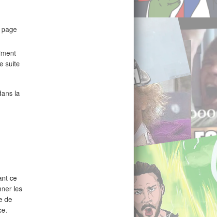
e page
aiment
e suite
ans la
ant ce
nner les
e de
ce.