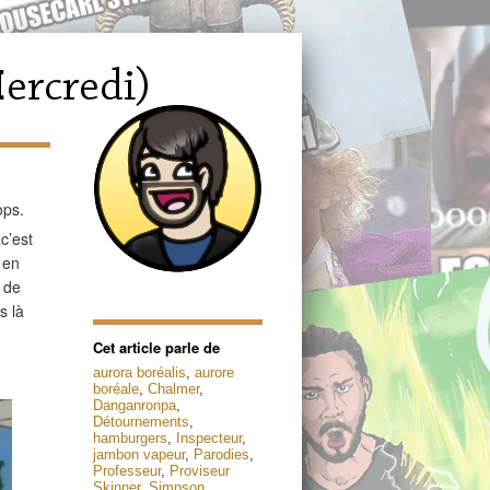
ops.
t
c’est
 en
 de
s là
Cet article parle de
aurora boréalis
,
aurore
boréale
,
Chalmer
,
Danganronpa
,
Détournements
,
hamburgers
,
Inspecteur
,
jambon vapeur
,
Parodies
,
Professeur
,
Proviseur
Skinner
,
Simpson
,