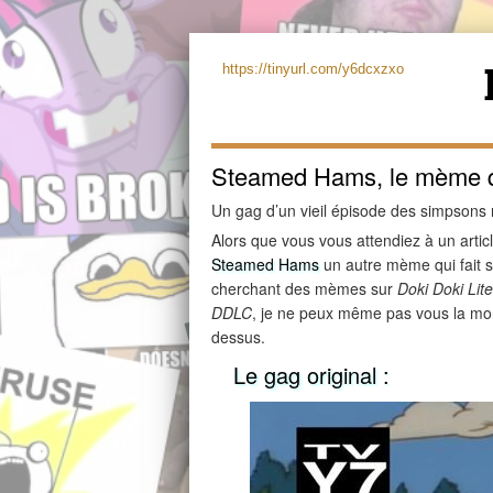
https://tinyurl.com/y6dcxzxo
Steamed Hams, le mème qu
Un gag d’un vieil épisode des simpso
Alors que vous vous attendiez à un artic
Steamed Hams
un autre mème qui fait so
cherchant des mèmes sur
Doki Doki Lite
DDLC
, je ne peux même pas vous la mon
dessus.
Le gag original :