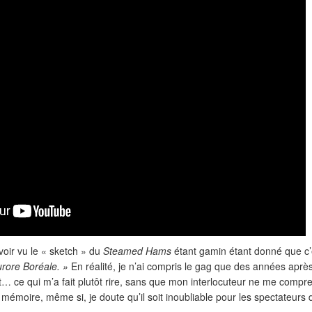
voir vu le « sketch » du
Steamed Hams
étant gamin étant donné que c’
urore Boréale. »
En réalité, je n’ai compris le gag que des années après
ait… ce qui m’a fait plutôt rire, sans que mon interlocuteur ne me compr
mémoire, même si, je doute qu’il soit inoubliable pour les spectateurs