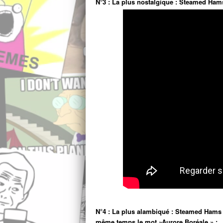
N°3 : La plus nostalgique : Steamed Ha
N°4 : La plus alambiqué : Steamed Hams m
même temps le mot »Aurore Boréale » :