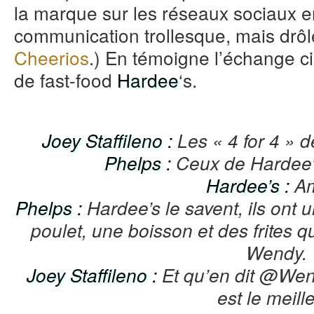
la marque sur les réseaux sociaux e
communication trollesque, mais drôl
Cheerios
.) En témoigne l’échange c
de fast-food
Hardee
‘s.
Joey Staffileno :
Les « 4 for 4 » 
Phelps :
Ceux de Hardee’s
Hardee’s :
Am
Phelps :
Hardee’s le savent, ils ont
poulet, une boisson et des frites q
Wendy.
Joey Staffileno :
Et qu’en dit @Wend
est le meille