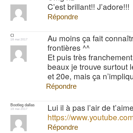
C’est brillant!! J’adore!!!
Répondre
Au moins ça fait connaît
Cl
18 mai 2017
frontières ^^
Et puis très franchement,
beaux je trouve surtout 
et 20e, mais ça n’impliq
Répondre
Lui il à pas l’air de t’aime
Bootleg dallas
19 mai 2017
https://www.youtube.c
Répondre