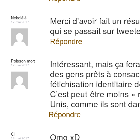
Merci d’avoir fait un rés
Nekolélé
17 mai 2017
qui se passait sur tweete
Répondre
Intéressant, mais ça fera
Poisson mort
17 mai 2017
des gens prêts à consacre
fétichisation identitair
C’est peut-être moins « 
Unis, comme ils sont dan
Répondre
Omg xD
Cl
18 mai 2017