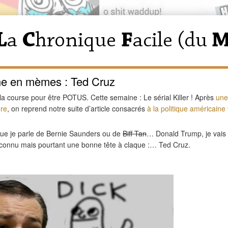
ine en mèmes : Ted Cruz
a course pour être POTUS. Cette semaine : Le sérial Killer !
Après
une
ère
, on reprend notre suite d’article consacrés
à la politique américaine
que je parle de Bernie Saunders ou de
Biff Tan
… Donald Trump, je vais 
 connu mais pourtant une bonne tête à claque :… Ted Cruz.