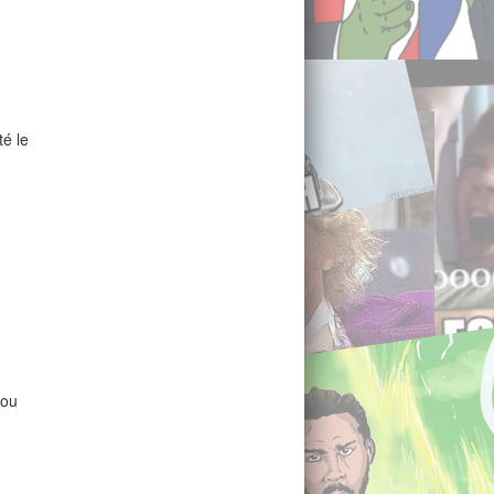
té le
 ou