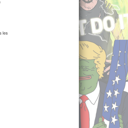
à
s les