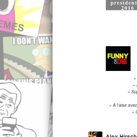
«
« 
« Su
« A l’aise ave
« 