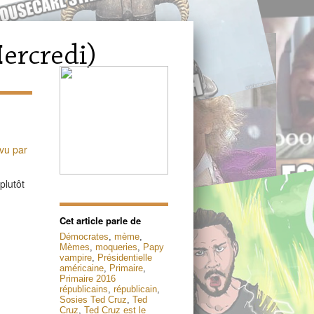
 vu par
plutôt
Cet article parle de
Démocrates
,
mème
,
Mèmes
,
moqueries
,
Papy
vampire
,
Présidentielle
américaine
,
Primaire
,
Primaire 2016
républicains
,
républicain
,
Sosies Ted Cruz
,
Ted
Cruz
,
Ted Cruz est le