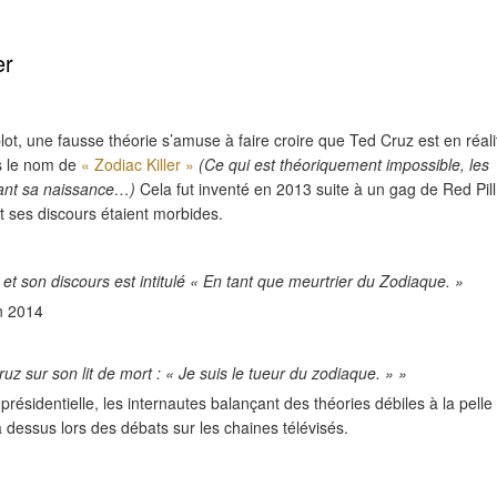
er
t, une fausse théorie s’amuse à faire croire que Ted Cruz est en réali
us le nom de
« Zodiac Killer »
(Ce qui est théoriquement impossible, les
vant sa naissance…)
Cela fut inventé en 2013 suite à un gag de Red Pill
nt ses discours étaient morbides.
 et son discours est intitulé « En tant que meurtrier du Zodiaque. »
n 2014
uz sur son lit de mort : « Je suis le tueur du zodiaque. » »
résidentielle, les internautes balançant des théories débiles à la pelle
 dessus lors des débats sur les chaines télévisés.