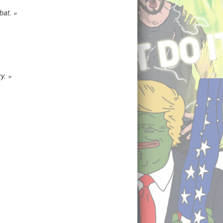
bat. »
y. »