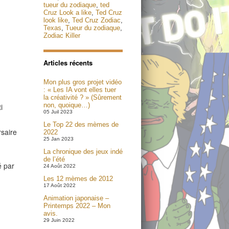
tueur du zodiaque
,
ted
Cruz Look a like
,
Ted Cruz
look like
,
Ted Cruz Zodiac
,
Texas
,
Tueur du zodiaque
,
Zodiac Killer
Articles récents
Mon plus gros projet vidéo
: « Les IA vont elles tuer
la créativité ? » (Sûrement
non, quoique…)
i
05 Juil 2023
Le Top 22 des mèmes de
rsaire
2022
25 Jan 2023
La chronique des jeux indé
de l’été
é par
24 Août 2022
Les 12 mèmes de 2012
17 Août 2022
Animation japonaise –
Printemps 2022 – Mon
avis.
29 Juin 2022