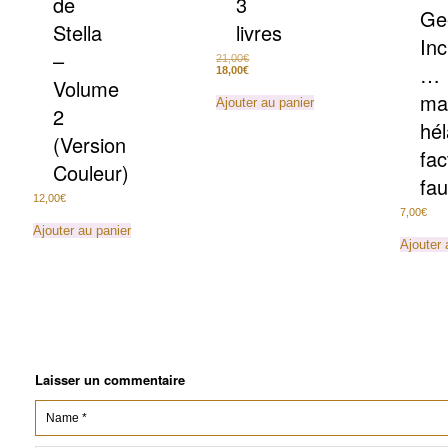
de
3
Ge
Stella
livres
Inc
–
Le
21,00
€
…
prix
Le
18,00
€
Volume
initial
prix
était :
actuel
ma
Ajouter au panier
21,00€.
est :
2
18,00€.
hél
(Version
fac
Couleur)
fa
12,00
€
7,00
€
Ajouter au panier
Ajouter 
Laisser un commentaire