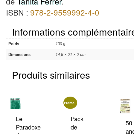
de
Tanita Ferrer
.
ISBN :
978-2-9559992-4-0
Informations complémentair
Poids
100 g
Dimensions
14,8 × 21 × 2 cm
Produits similaires
Promo !
Le
Pack
50
Paradoxe
de
an