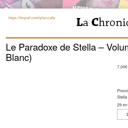
https://tinyurl.com/yhzccufa
Le Paradoxe de Stella – Volum
Blanc)
7,00
€
Premi
Stella
29 en
quanti
de
Le
Parad