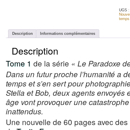
de
Stella
-
UGS 
Volum
Nouvel
1
temps
(Versi
Noir
et
Description
Informations complémentaires
Blanc)
Description
Tome 1
de la série
« Le Paradoxe de
Dans un futur proche l’humanité a d
temps et s’en sert pour photographie
Stella et Bob, deux agents envoyés
âge vont provoquer une catastrophe 
inattendus.
Une nouvelle de 60 pages avec des il