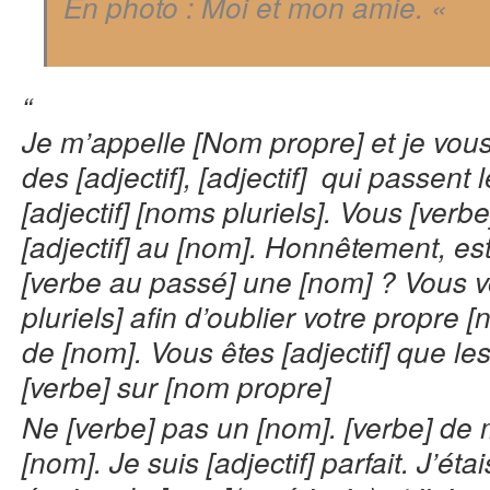
En photo : Moi et mon amie. «
“
Je m’appelle [Nom propre] et je vous
des [adjectif], [adjectif]
qui passent l
[adjectif] [noms pluriels]. Vous [verbe
[adjectif] au [nom]. Honnêtement, es
[verbe au passé] une [nom] ? Vous
pluriels] afin d’oublier votre propre 
de [nom]. Vous êtes [adjectif] que les
[verbe] sur [nom propre]
Ne [verbe] pas un [nom]. [verbe] de m
[nom]. Je suis [adjectif] parfait. J’ét