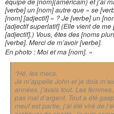
équipe de [nom](américain) et j’ai 
[verbe] un [nom] autre que « se [verbe
[nom] [adjectif] » ? Je [verbe] un [no
[adjectif superlatif] (Elle vient de me 
[adjectif].) Vous, êtes des [noms pluri
[verbe]. Merci de m’avoir [verbe].
En photo : Moi et ma [nom]. «
“Hé, les mecs.
Je m’appelle John et je dois m’ex
années, j’avais tout. Les femmes,
pas mal d’argent. Tout a été gasp
meuf est partie, j’ai été viré de l
pratiquer de sports. Je suis comp