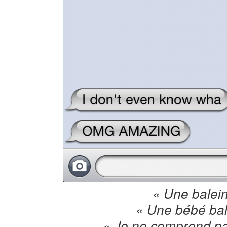
« Une balei
« Une bébé bal
« Je ne comprend p