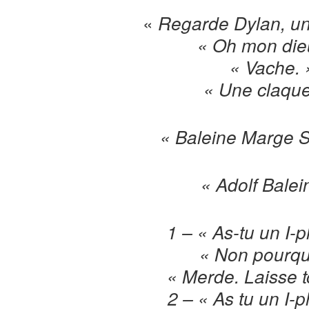
«
Regarde Dylan, un
« Oh mon dieu
« Vache. 
« Une claque 
« Baleine Marge 
« Adolf Balei
1 – « As-tu un I-
« Non pourqu
« Merde. Laisse 
2 – « As tu un I-