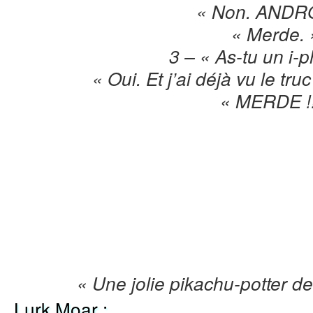
« Non. ANDR
« Merde. 
3 – « As-tu un i-
« Oui. Et j’ai déjà vu le tru
« MERDE !!
« Une jolie pikachu-potter d
Lurk Moar :