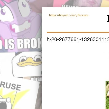
https://tinyurl.com/y3srswor
h-20-2677661-132630111