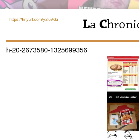
https://tinyurl.com/y2l69kkr
h-20-2673580-1325699356