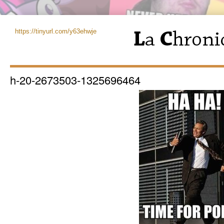
https://tinyurl.com/y63ehwje
h-20-2673503-1325696464