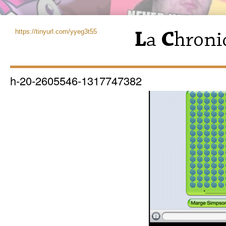
https://tinyurl.com/yyeg3t55
h-20-2605546-1317747382