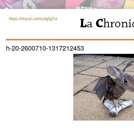
https://tinyurl.com/y4g5g7ur
h-20-2600710-1317212453