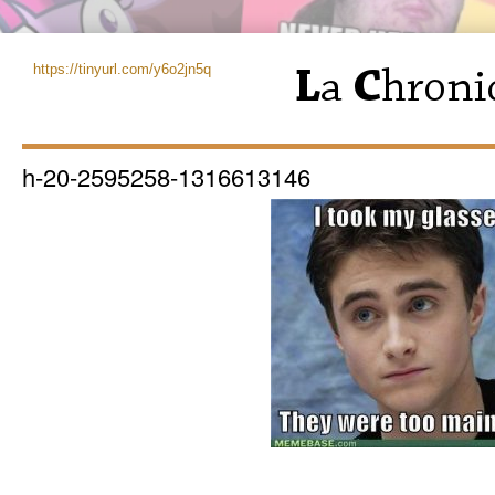
https://tinyurl.com/y6o2jn5q
h-20-2595258-1316613146