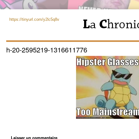
https://tinyurl.com/y2lc5q8v
h-20-2595219-1316611776
Laisser un commentaire