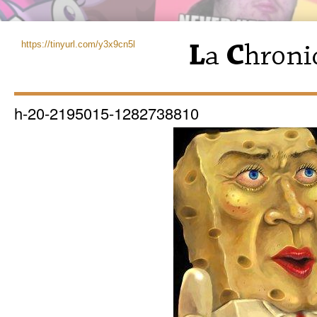
https://tinyurl.com/y3x9cn5l
h-20-2195015-1282738810