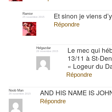
Et sinon je viens d’
Ramior
25 novembre 2015
Répondre
Le mec qui hébe
Helgazdar
26 novembre 2015
13/11 à St-Deni
« Logeur du D
Répondre
AND HIS NAME IS JO
Noob Man
26 novembre 2015
Répondre