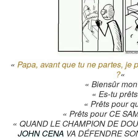
«
Papa, avant que tu ne partes, je 
?
«
« Biensûr mon f
« Es-tu prêts
« Prêts pour qu
« Prêts pour CE SA
« QUAND LE CHAMPION DE DO
JOHN CENA
VA DÉFENDRE SON