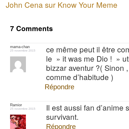
John Cena sur Know Your Meme
7 Comments
ce même peut il être co
mama-chan
25 novembre 2015
le » it was me Dio ! » uti
bizzar aventur ?( Sinon 
comme d’habitude )
Répondre
Il est aussi fan d’anime 
Ramior
25 novembre 2015
survivant.
Répondre