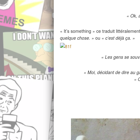
« Ok, a
« It’s something » ce traduit littéralemen
quelque chose. »
ou
« c’est déjà ça. »
« Les gens se souvi
« Moi, décidant de dire au g
« O