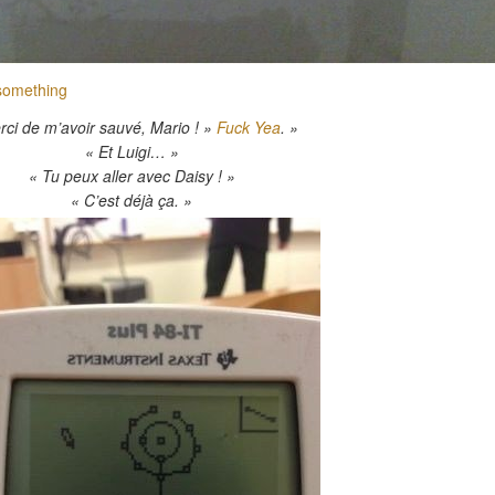
rci de m’avoir sauvé, Mario ! »
Fuck Yea
. »
« Et Luigi… »
« Tu peux aller avec Daisy ! »
« C’est déjà ça. »