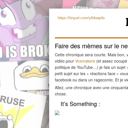
https://tinyurl.com/y64oep4s
Faire des mèmes sur le net
Cette chronique sera courte. Mais bon, 
vidéo pour
Voxmakers
(et assez occupé s
politique de YouTube…) je fais un sujet « 
petit sujet sur les « réactions face » v
facebook ou dans un ragecomic. Et je 
Allez, une chronique avec une cinquanta
chose.
It’s Something :