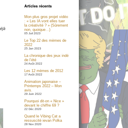
Articles récents
Mon plus gros projet vidéo
: « Les IA vont elles tuer
la créativité ? » (Sûrement
déjà
non, quoique…)
05 Juil 2023
Le Top 22 des mèmes de
2022
25 Jan 2023
La chronique des jeux indé
de l’été
24 Août 2022
Les 12 mèmes de 2012
17 Août 2022
Animation japonaise –
Printemps 2022 – Mon
avis.
29 Juin 2022
Pourquoi dit-on « Nice »
devant le chiffre 69 ?
22 Déc 2020
Quand le Vibing Cat a
ressuscité ievan Polka
28 Nov 2020