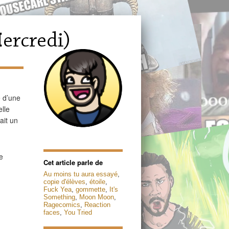
 d’une
elle
ait un
e
Cet article parle de
Au moins tu aura essayé
,
copie d'élèves
,
étoile
,
Fuck Yea
,
gommette
,
It's
Something
,
Moon Moon
,
Ragecomics
,
Reaction
faces
,
You Tried