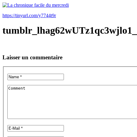
https://tinyurl.com/y7744t9r
tumblr_lhag62wUTz1qc3wjlo1_
Laisser un commentaire