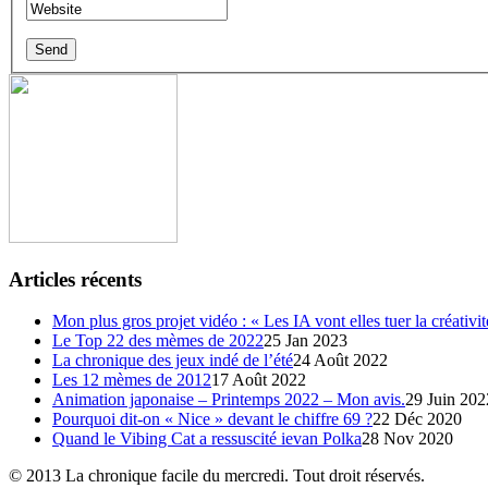
Articles récents
Mon plus gros projet vidéo : « Les IA vont elles tuer la créati
Le Top 22 des mèmes de 2022
25 Jan 2023
La chronique des jeux indé de l’été
24 Août 2022
Les 12 mèmes de 2012
17 Août 2022
Animation japonaise – Printemps 2022 – Mon avis.
29 Juin 202
Pourquoi dit-on « Nice » devant le chiffre 69 ?
22 Déc 2020
Quand le Vibing Cat a ressuscité ievan Polka
28 Nov 2020
© 2013 La chronique facile du mercredi. Tout droit réservés.