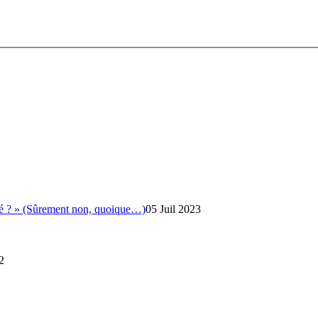
vité ? » (Sûrement non, quoique…)
05 Juil 2023
2