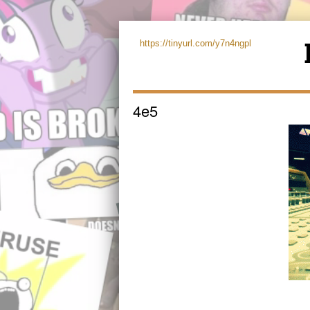
https://tinyurl.com/y7n4ngpl
4e5