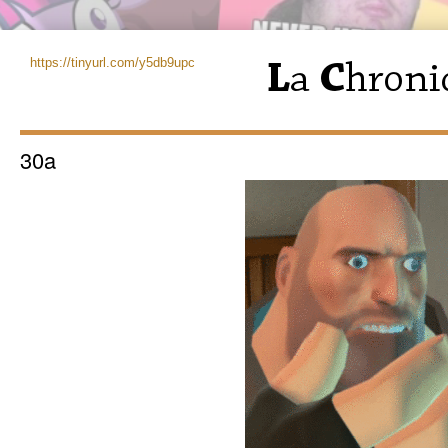
https://tinyurl.com/y5db9upc
30a