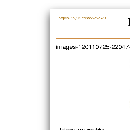
https://tinyurl.com/y9o9o74a
images-120110725-22047-
Laisser un commentaire