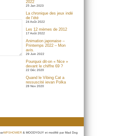
2022
25 Jan 2023
La chronique des jeux indé
de l’été
24 Août 2022
Les 12 mèmes de 2012
17 Août 2022
Animation japonaise –
Printemps 2022 – Mon
avis.
29 Juin 2022
Pourquoi dit-on « Nice »
devant le chiffre 69 ?
22 Déc 2020
Quand le Vibing Cat a
ressuscité ievan Polka
28 Nov 2020
par
WPSHOWER
& MOODYGUY et modifié par Mad Dog