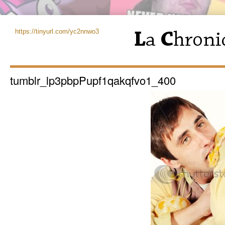
https://tinyurl.com/yc2nnwo3
tumblr_lp3pbpPupf1qakqfvo1_400