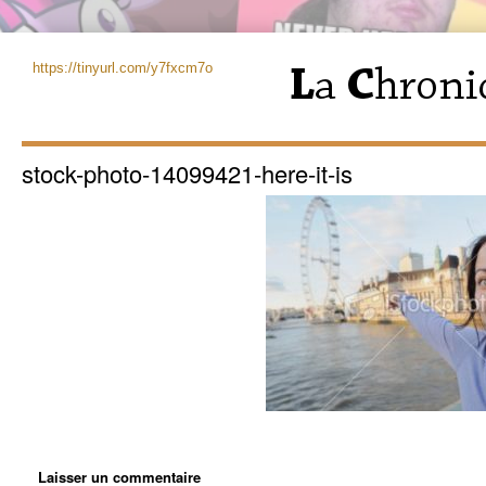
https://tinyurl.com/y7fxcm7o
stock-photo-14099421-here-it-is
Laisser un commentaire