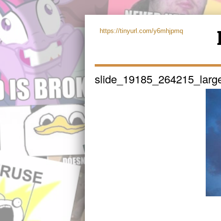
https://tinyurl.com/y6mhjpmq
slide_19185_264215_larg