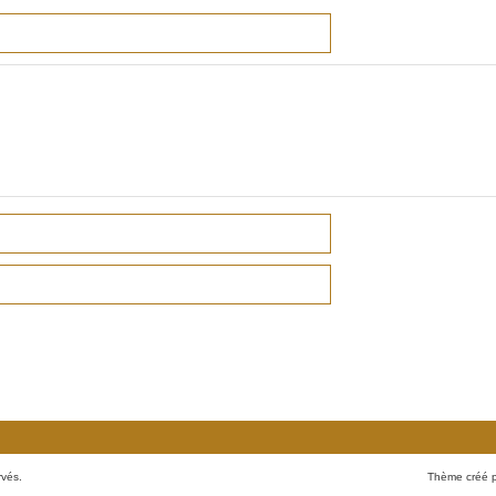
rvés.
Thème créé 