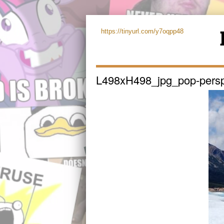
https://tinyurl.com/y7oqpp48
L498xH498_jpg_pop-persp