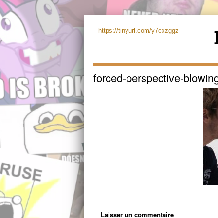
https://tinyurl.com/y7cxzggz
forced-perspective-blowing
Laisser un commentaire