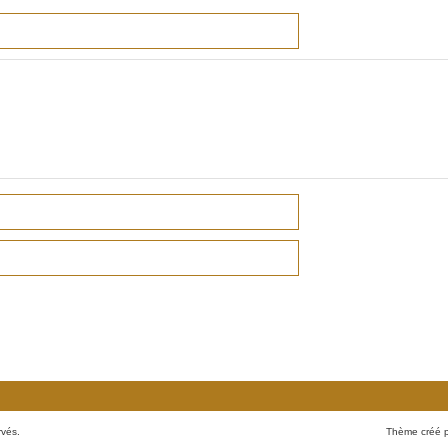
rvés.
Thème créé 