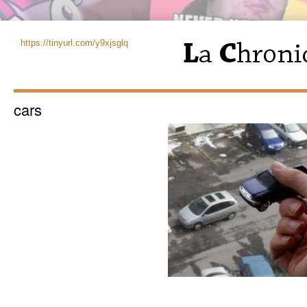
https://tinyurl.com/y9xjsglq
cars