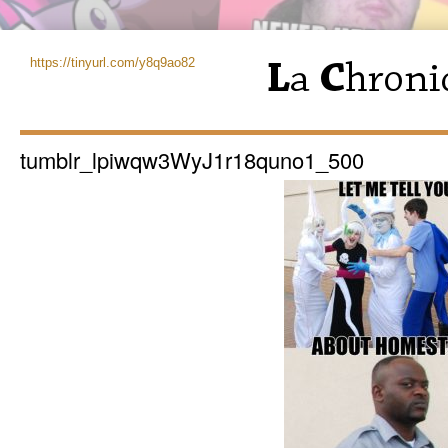
https://tinyurl.com/y8q9ao82
tumblr_lpiwqw3WyJ1r18quno1_500