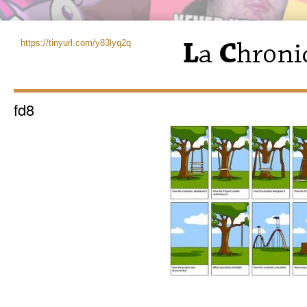
https://tinyurl.com/y83lyq2q
fd8