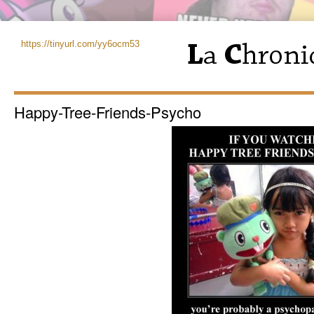
https://tinyurl.com/yy6ocm53
Happy-Tree-Friends-Psycho