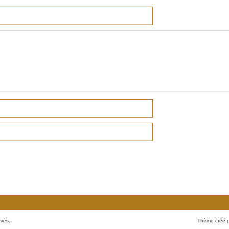
rvés.
Thème créé 