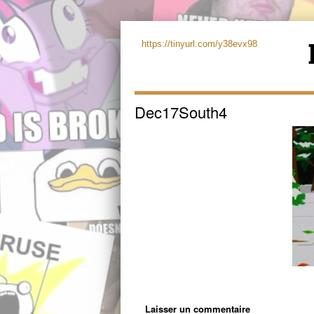
https://tinyurl.com/y38evx98
Dec17South4
Laisser un commentaire