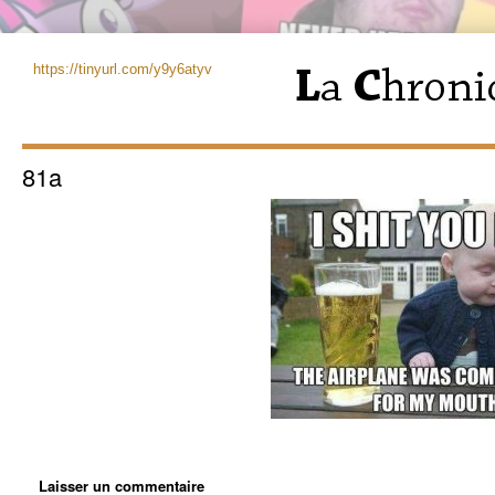
https://tinyurl.com/y9y6atyv
81a
Laisser un commentaire