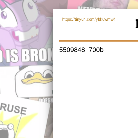
https://tinyurl.com/ybkuwmw4
5509848_700b