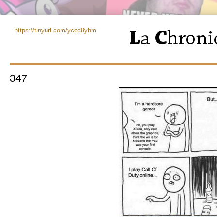
https://tinyurl.com/ycec9yhm
347