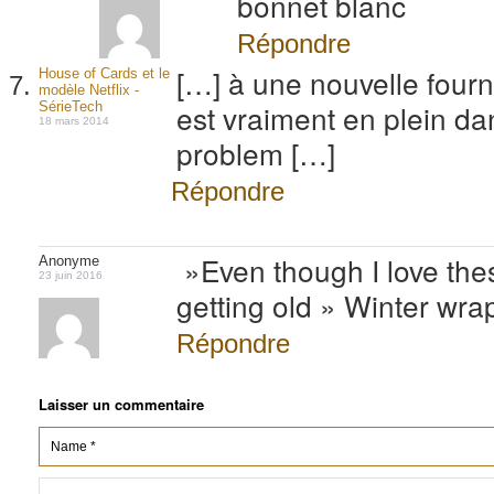
bonnet blanc
Répondre
[…] à une nouvelle four
House of Cards et le
modèle Netflix -
est vraiment en plein dan
SérieTech
18 mars 2014
problem […]
Répondre
»Even though I love thes
Anonyme
23 juin 2016
getting old » Winter wra
Répondre
Laisser un commentaire