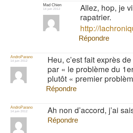
Allez, hop, je v
Mad Chien
14 juin 2012
rapatrier.
http://lachron
Répondre
Heu, c’est fait exprès de
AndroParano
14 juin 2012
par « le problème du 1e
plutôt « premier problè
Répondre
Ah non d’accord, j’ai sai
AndroParano
14 juin 2012
Répondre