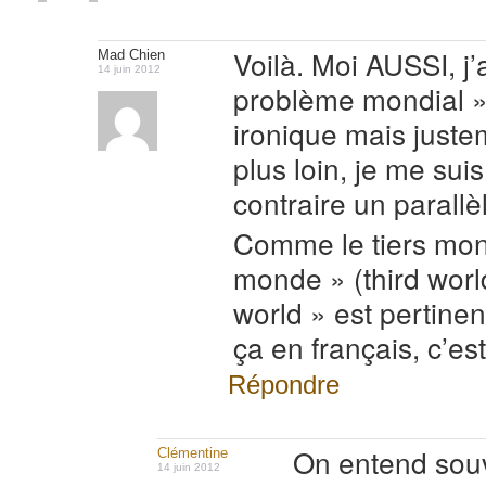
Voilà. Moi AUSSI, j’
Mad Chien
14 juin 2012
problème mondial »
ironique mais justem
plus loin, je me sui
contraire un parallè
Comme le tiers mon
monde » (third world
world » est pertinen
ça en français, c’e
Répondre
On entend souv
Clémentine
14 juin 2012