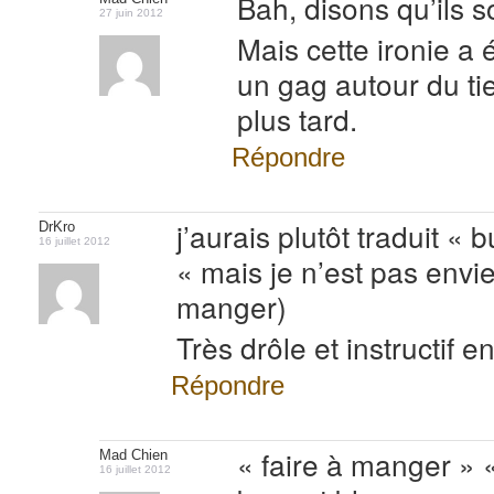
Bah, disons qu’ils s
27 juin 2012
Mais cette ironie a 
un gag autour du ti
plus tard.
Répondre
j’aurais plutôt traduit « 
DrKro
16 juillet 2012
« mais je n’est pas envi
manger)
Très drôle et instructif e
Répondre
« faire à manger » «
Mad Chien
16 juillet 2012