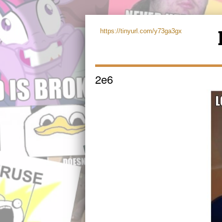
https://tinyurl.com/y73ga3gx
2e6