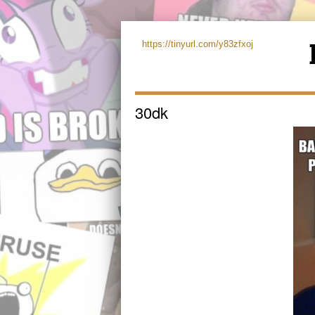
https://tinyurl.com/y83zfxoj
30dk