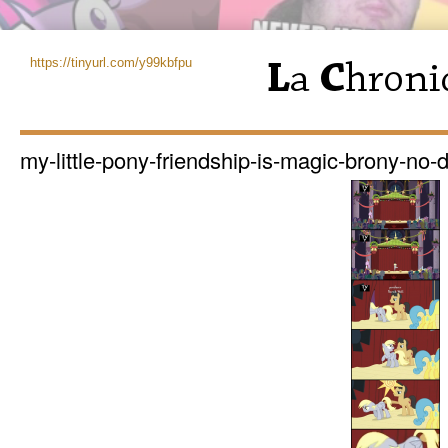
https://tinyurl.com/y99kbfpu
my-little-pony-friendship-is-magic-brony-no-