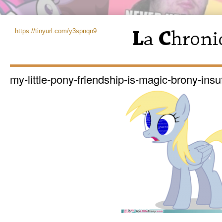
https://tinyurl.com/y3spnqn9
my-little-pony-friendship-is-magic-brony-insuf