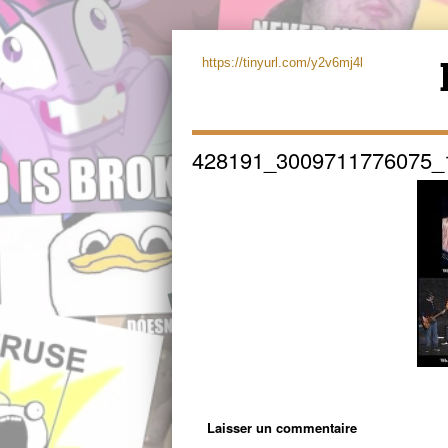
https://tinyurl.com/y2v6mj4l
428191_3009711776075_
Laisser un commentaire