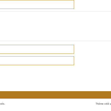
rvés.
Thème créé 