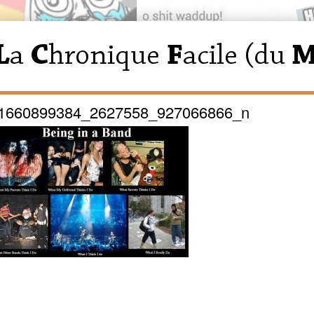
1660899384_2627558_927066866_n