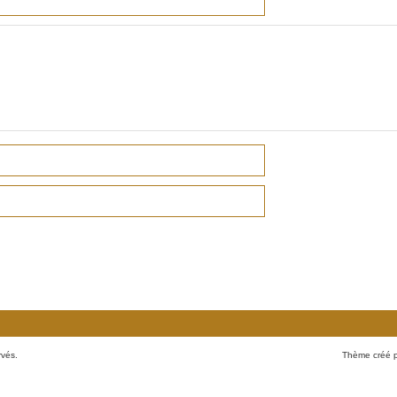
rvés.
Thème créé 