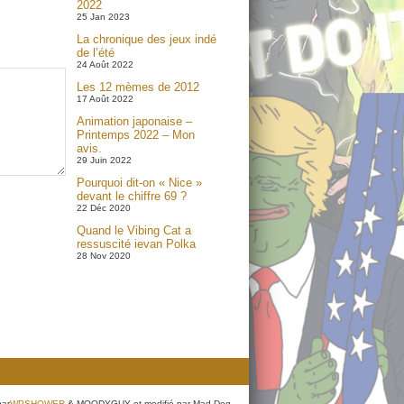
2022
25 Jan 2023
La chronique des jeux indé
de l’été
24 Août 2022
Les 12 mèmes de 2012
17 Août 2022
Animation japonaise –
Printemps 2022 – Mon
avis.
29 Juin 2022
Pourquoi dit-on « Nice »
devant le chiffre 69 ?
22 Déc 2020
Quand le Vibing Cat a
ressuscité ievan Polka
28 Nov 2020
par
WPSHOWER
& MOODYGUY et modifié par Mad Dog