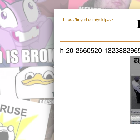
https://tinyurl.com/yd7fpavz
h-20-2660520-132388296